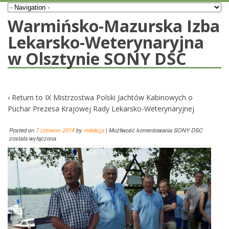
Warmińsko-Mazurska Izba
Lekarsko-Weterynaryjna
w Olsztynie SONY DSC
‹ Return to
IX Mistrzostwa Polski Jachtów Kabinowych o
Puchar Prezesa Krajowej Rady Lekarsko-Weterynaryjnej
Posted on
7 czerwiec 2014
by
redakcja
|
Możliwość komentowania
SONY DSC
została wyłączona