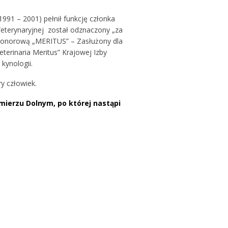
991 – 2001) pełnił funkcję członka
Weterynaryjnej został odznaczony „za
Honorową „MERITUS” – Zasłużony dla
erinaria Meritus” Krajowej Izby
 kynologii.
y człowiek.
imierzu Dolnym, po której nastąpi