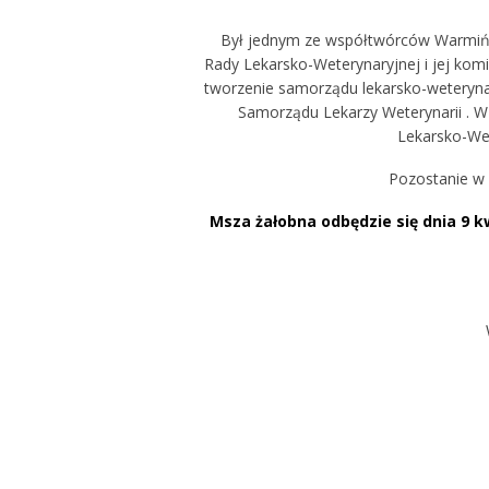
Był jednym ze współtwórców Warmińsko
Rady Lekarsko-Weterynaryjnej i jej kom
tworzenie samorządu lekarsko-weteryn
Samorządu Lekarzy Weterynarii . W
Lekarsko-Wete
Pozostanie w 
Msza żałobna odbędzie się dnia 9 k
W