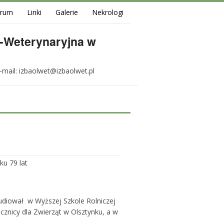
orum
Linki
Galerie
Nekrologi
-Weterynaryjna w
e-mail: izbaolwet@izbaolwet.pl
u 79 lat
Studiował w Wyższej Szkole Rolniczej
cznicy dla Zwierząt w Olsztynku, a w