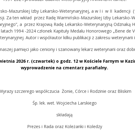
-Mazurskiej Izby Lekarsko-Weterynaryjnej, a w I i w II kadencji (1
isji. Za ten wkład przez Radę Warmińsko-Mazurskiej Izby Lekarsko-
aryjnego”, a przez Krajową Radę Lekarsko-Weterynaryjną Odznaką 
 latach 1994 -2024 członek Kapituły Medalu Honorowego „Bene de Vet
rynaryjnej. Autor i współautor kilku publikacji z zakresu weterynarii i
naszej pamięci jako ceniony i szanowany lekarz weterynarii oraz dobr
wietnia 2026 r. (czwartek) o godz. 12 w Kościele Farnym w Kaz
wyprowadzenie na cmentarz parafialny.
yrazy szczerego współczucia Żonie, Córce i Rodzinie oraz Bliskim
Śp. lek. wet. Wojciecha Larskiego
składają
Prezes i Rada oraz Koleżanki i Koledzy