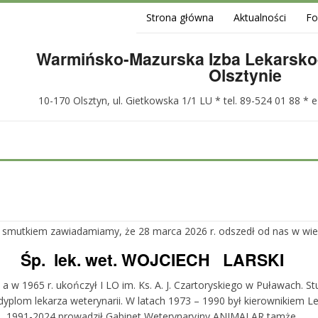
Strona główna
Aktualności
F
Warmińsko-Mazurska Izba Lekarsko
Olsztynie
10-170 Olsztyn, ul. Gietkowska 1/1 LU * tel. 89-524 01 88 * 
 smutkiem zawiadamiamy, że 28 marca 2026 r. odszedł od nas w wiek
Ś
p. lek. wet. WOJCIECH LARSKI
a w 1965 r. ukończył I LO im. Ks. A. J. Czartoryskiego w Puławach. 
dyplom lekarza weterynarii. W latach 1973 – 1990 był kierownikiem Le
1991-2024 prowadził Gabinet Weterynaryjny ANIMALAR tamże.