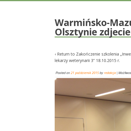
Warmińsko-Mazu
Olsztynie zdjecie
‹ Return to
Zakończenie szkolenia „Inwes
lekarzy weterynarii 3” 18.10.2015 r.
Posted on
21 październik 2015
by
redakcja
|
Możliwo