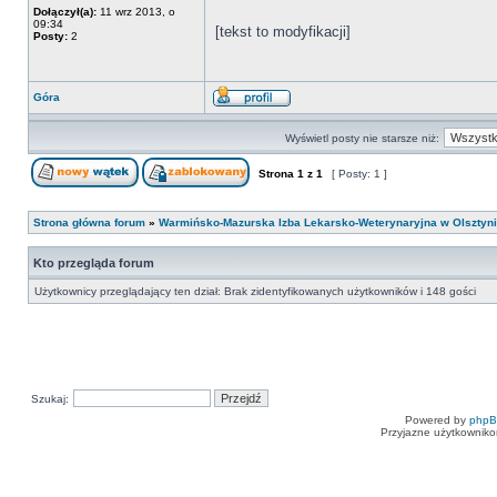
Dołączył(a):
11 wrz 2013, o
09:34
[tekst to modyfikacji]
Posty:
2
Góra
Wyświetl posty nie starsze niż:
Strona
1
z
1
[ Posty: 1 ]
Strona główna forum
»
Warmińsko-Mazurska Izba Lekarsko-Weterynaryjna w Olsztyn
Kto przegląda forum
Użytkownicy przeglądający ten dział: Brak zidentyfikowanych użytkowników i 148 gości
Szukaj:
Powered by
php
Przyjazne użytkowniko