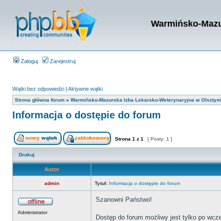
Warmińsko-Mazur
Zaloguj
Zarejestruj
Wątki bez odpowiedzi
|
Aktywne wątki
Strona główna forum
»
Warmińsko-Mazurska Izba Lekarsko-Weterynaryjna w Olsztyn
Informacja o dostępie do forum
Strona
1
z
1
[ Posty: 1 ]
Drukuj
Autor
admin
Tytuł:
Informacja o dostępie do forum
Szanowni Państwo!
Administrator
Dostęp do forum możliwy jest tylko po wcześn