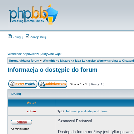
Zaloguj
Zarejestruj
Wątki bez odpowiedzi
|
Aktywne wątki
Strona główna forum
»
Warmińsko-Mazurska Izba Lekarsko-Weterynaryjna w Olsztyn
Informacja o dostępie do forum
Strona
1
z
1
[ Posty: 1 ]
Drukuj
Autor
admin
Tytuł:
Informacja o dostępie do forum
Szanowni Państwo!
Administrator
Dostęp do forum możliwy jest tylko po wcześn