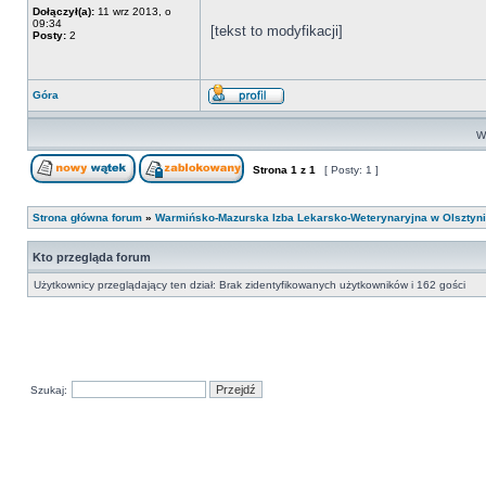
Dołączył(a):
11 wrz 2013, o
09:34
[tekst to modyfikacji]
Posty:
2
Góra
Wy
Strona
1
z
1
[ Posty: 1 ]
Strona główna forum
»
Warmińsko-Mazurska Izba Lekarsko-Weterynaryjna w Olsztyn
Kto przegląda forum
Użytkownicy przeglądający ten dział: Brak zidentyfikowanych użytkowników i 162 gości
Szukaj: