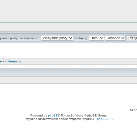
świetl posty nie starsze niż:
Sortuj wg
ie
»
Informacja
Skoc
Powered by
phpBB
® Forum Software © phpBB Group
Przyjazne użytkownikom polskie wsparcie phpBB3 -
phpBB3.PL