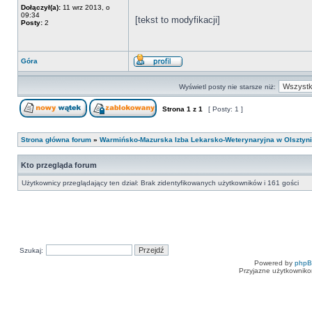
Dołączył(a):
11 wrz 2013, o
09:34
[tekst to modyfikacji]
Posty:
2
Góra
Wyświetl posty nie starsze niż:
Strona
1
z
1
[ Posty: 1 ]
Strona główna forum
»
Warmińsko-Mazurska Izba Lekarsko-Weterynaryjna w Olsztyn
Kto przegląda forum
Użytkownicy przeglądający ten dział: Brak zidentyfikowanych użytkowników i 161 gości
Szukaj:
Powered by
php
Przyjazne użytkowniko