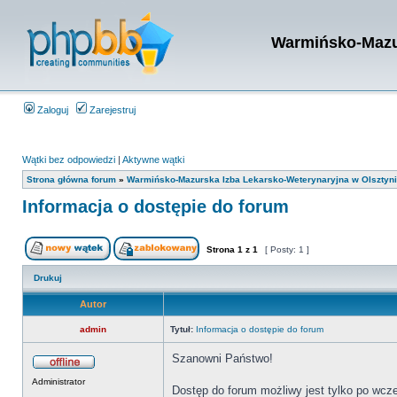
Warmińsko-Mazur
Zaloguj
Zarejestruj
Wątki bez odpowiedzi
|
Aktywne wątki
Strona główna forum
»
Warmińsko-Mazurska Izba Lekarsko-Weterynaryjna w Olsztyn
Informacja o dostępie do forum
Strona
1
z
1
[ Posty: 1 ]
Drukuj
Autor
admin
Tytuł:
Informacja o dostępie do forum
Szanowni Państwo!
Administrator
Dostęp do forum możliwy jest tylko po wcześn