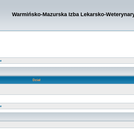
Warmińsko-Mazurska Izba Lekarsko-Weterynary
ie
Dział
ie