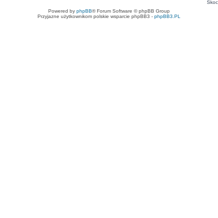
Skoc
Powered by
phpBB
® Forum Software © phpBB Group
Przyjazne użytkownikom polskie wsparcie phpBB3 -
phpBB3.PL