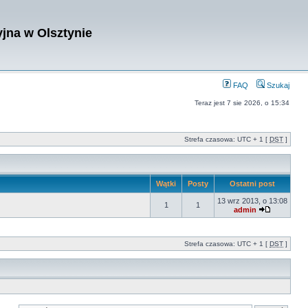
jna w Olsztynie
FAQ
Szukaj
Teraz jest 7 sie 2026, o 15:34
Strefa czasowa: UTC + 1 [
DST
]
Wątki
Posty
Ostatni post
13 wrz 2013, o 13:08
1
1
admin
Strefa czasowa: UTC + 1 [
DST
]