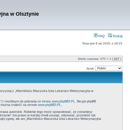
jna w Olsztynie
FAQ
Szukaj
Teraz jest 6 sie 2026, o 18:23
Strefa czasowa: UTC + 1 [
DST
]
Język:
e korzystaj z „Warmińsko-Mazurska Izba Lekarsko-Weterynaryjna w
L”) i możliwym do pobrania ze strony
www.phpBB3.PL
. Skrypt phpBB
B można znaleźć na stronie
www.phpBB3.PL
.
prawa autorskie. Robienie tego może spowodować, że zostaniesz
tynie” ma prawo w każdej chwili usunąć, edytować, przenieść lub
wojej zgody, ale ani „Warmińsko-Mazurska Izba Lekarsko-Weterynaryjna