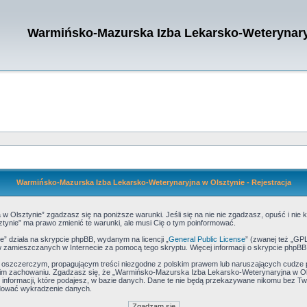
Warmińsko-Mazurska Izba Lekarsko-Weterynary
Warmińsko-Mazurska Izba Lekarsko-Weterynaryjna w Olsztynie - Rejestracja
 Olsztynie” zgadzasz się na poniższe warunki. Jeśli się na nie nie zgadzasz, opuść i ni
ynie” ma prawo zmienić te warunki, ale musi Cię o tym poinformować.
 działa na skrypcie phpBB, wydanym na licencji „
General Public License
” (zwanej też „GP
stów zamieszczanych w Internecie za pomocą tego skryptu. Więcej informacji o skrypcie phpB
, oszczerczym, propagującym treści niezgodne z polskim prawem lub naruszających cudze 
m zachowaniu. Zgadzasz się, że „Warmińsko-Mazurska Izba Lekarsko-Weterynaryjna w Olsz
informacji, które podajesz, w bazie danych. Dane te nie będą przekazywane nikomu bez T
odować wykradzenie danych.