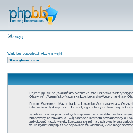
Zaloguj
Wątki bez odpowiedzi
|
Aktywne wątki
Strona główna forum
Rejestrując się na „Warmińsko-Mazurska Izba Lekarsko-Weterynaryjna w
Olsztynie”. „Warmińsko-Mazurska Izba Lekarsko-Weterynaryjna w Olszt
Forum „Warmińsko-Mazurska Izba Lekarsko-Weterynaryjna w Olsztynie”
tylko ułatwia dyskusje przez Internet, jego autorzy nie kontrolują tek
Zgadzasz się nie pisać żadnych wypowiedzi o charakterze obraźliwym
zbanowany na zawsze, a Twój dostawca internetu powiadomiony o Twoi
zablokować każdy wątek. Zgadzasz się też na zapisywanie wszystkich 
w Olsztynie” ani phpBB nie odpowiada za włamania, które mogą spow