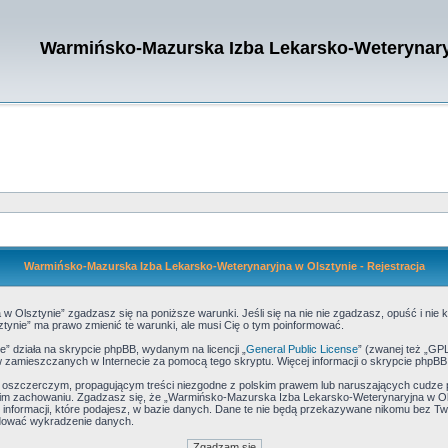
Warmińsko-Mazurska Izba Lekarsko-Weterynary
Warmińsko-Mazurska Izba Lekarsko-Weterynaryjna w Olsztynie - Rejestracja
 Olsztynie” zgadzasz się na poniższe warunki. Jeśli się na nie nie zgadzasz, opuść i ni
ynie” ma prawo zmienić te warunki, ale musi Cię o tym poinformować.
 działa na skrypcie phpBB, wydanym na licencji „
General Public License
” (zwanej też „GP
stów zamieszczanych w Internecie za pomocą tego skryptu. Więcej informacji o skrypcie phpB
, oszczerczym, propagującym treści niezgodne z polskim prawem lub naruszających cudze 
m zachowaniu. Zgadzasz się, że „Warmińsko-Mazurska Izba Lekarsko-Weterynaryjna w Olsz
informacji, które podajesz, w bazie danych. Dane te nie będą przekazywane nikomu bez T
odować wykradzenie danych.