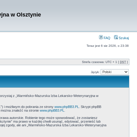
jna w Olsztynie
FAQ
Szukaj
Teraz jest 6 sie 2026, o 23:38
Strefa czasowa: UTC + 1 [
DST
]
Język:
e korzystaj z „Warmińsko-Mazurska Izba Lekarsko-Weterynaryjna w
L”) i możliwym do pobrania ze strony
www.phpBB3.PL
. Skrypt phpBB
B można znaleźć na stronie
www.phpBB3.PL
.
prawa autorskie. Robienie tego może spowodować, że zostaniesz
tynie” ma prawo w każdej chwili usunąć, edytować, przenieść lub
wojej zgody, ale ani „Warmińsko-Mazurska Izba Lekarsko-Weterynaryjna