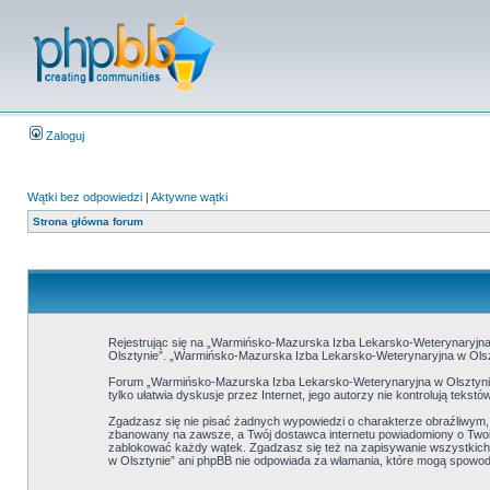
Zaloguj
Wątki bez odpowiedzi
|
Aktywne wątki
Strona główna forum
Rejestrując się na „Warmińsko-Mazurska Izba Lekarsko-Weterynaryjna w
Olsztynie”. „Warmińsko-Mazurska Izba Lekarsko-Weterynaryjna w Olszt
Forum „Warmińsko-Mazurska Izba Lekarsko-Weterynaryjna w Olsztynie”
tylko ułatwia dyskusje przez Internet, jego autorzy nie kontrolują tek
Zgadzasz się nie pisać żadnych wypowiedzi o charakterze obraźliwym
zbanowany na zawsze, a Twój dostawca internetu powiadomiony o Twoi
zablokować każdy wątek. Zgadzasz się też na zapisywanie wszystkich 
w Olsztynie” ani phpBB nie odpowiada za włamania, które mogą spow