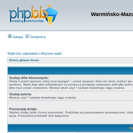
Warmińsko-Mazur
Zaloguj
Zarejestruj
Wątki bez odpowiedzi
|
Aktywne wątki
Strona główna forum
Szukaj słów kluczowych:
Dodaj
+
przed wyrazem, który musi wystąpić i
-
przed wyrazem, który nie może znaleźć się
wynikach. Wpisz listę słów oddzielanych za pomocą
|
pomiędzy nawiasami, jeśli tylko jedno
słów musi zostać znalezione. Możesz także użyć * zamiast dowolnego ciągu znaków.
Szukaj autora:
Możesz użyć * zamiast dowolnego ciągu znaków.
Przeszukaj działy:
Wybierz działy, które chcesz przeszukać. Poddziały są przeszukiwane automatycznie, chy
opcja „Przeszukuj poddziały” jest wyłączona.
Op