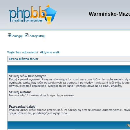
Warmińsko-Mazur
Zaloguj
Zarejestruj
Wątki bez odpowiedzi
|
Aktywne wątki
Strona główna forum
Szukaj słów kluczowych:
Dodaj
+
przed wyrazem, który musi wystąpić i
-
przed wyrazem, który nie może znaleźć się
wynikach. Wpisz listę słów oddzielanych za pomocą
|
pomiędzy nawiasami, jeśli tylko jedno
słów musi zostać znalezione. Możesz także użyć * zamiast dowolnego ciągu znaków.
Szukaj autora:
Możesz użyć * zamiast dowolnego ciągu znaków.
Przeszukaj działy:
Wybierz działy, które chcesz przeszukać. Poddziały są przeszukiwane automatycznie, chy
opcja „Przeszukuj poddziały” jest wyłączona.
Op