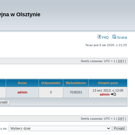
jna w Olsztynie
FAQ
Szukaj
Teraz jest 6 sie 2026, o 21:25
Strefa czasowa: UTC + 1 [
DST
]
Autor
Odpowiedzi
Wyświetlone
Ostatni post
13 wrz 2013, o 13:08
admin
0
7638261
admin
Strefa czasowa: UTC + 1 [
DST
]
z do: