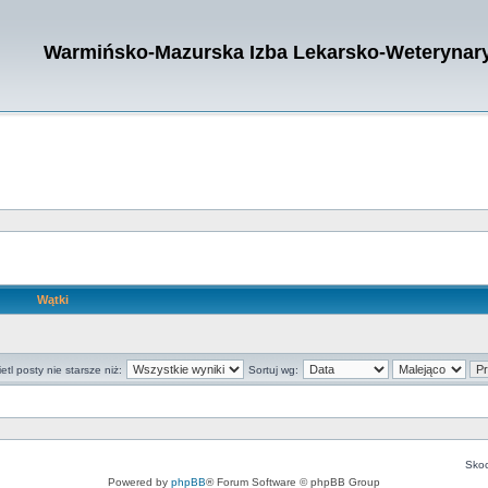
Warmińsko-Mazurska Izba Lekarsko-Weterynary
Wątki
tl posty nie starsze niż:
Sortuj wg:
Skoc
Powered by
phpBB
® Forum Software © phpBB Group