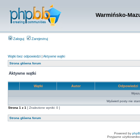
Warmińsko-Mazur
Zaloguj
Zarejestruj
Wątki bez odpowiedzi
|
Aktywne wątki
Strona główna forum
Aktywne wątki
Wątki
Autor
Odpowiedzi
Wyszuk
Wyświetl posty nie star
Strona
1
z
1
[ Znalezione wyniki: 0 ]
Strona główna forum
Powered by
php
Przyjazne użytkowniko