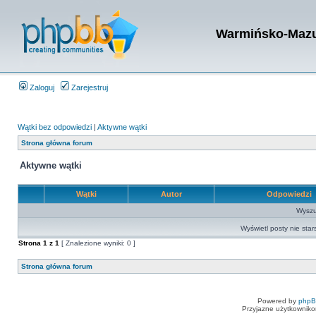
Warmińsko-Mazur
Zaloguj
Zarejestruj
Wątki bez odpowiedzi
|
Aktywne wątki
Strona główna forum
Aktywne wątki
Wątki
Autor
Odpowiedzi
Wyszuk
Wyświetl posty nie star
Strona
1
z
1
[ Znalezione wyniki: 0 ]
Strona główna forum
Powered by
php
Przyjazne użytkowniko