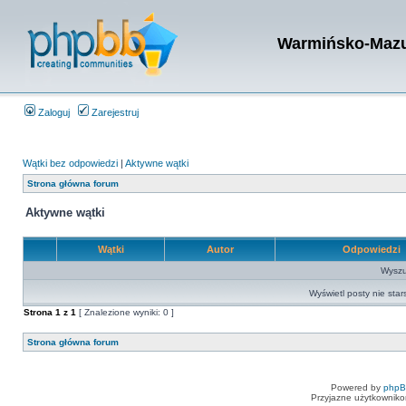
Warmińsko-Mazur
Zaloguj
Zarejestruj
Wątki bez odpowiedzi
|
Aktywne wątki
Strona główna forum
Aktywne wątki
Wątki
Autor
Odpowiedzi
Wyszuk
Wyświetl posty nie star
Strona
1
z
1
[ Znalezione wyniki: 0 ]
Strona główna forum
Powered by
php
Przyjazne użytkowniko