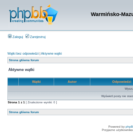
Warmińsko-Mazur
Zaloguj
Zarejestruj
Wątki bez odpowiedzi
|
Aktywne wątki
Strona główna forum
Aktywne wątki
Wątki
Autor
Odpowiedzi
Wyszuk
Wyświetl posty nie star
Strona
1
z
1
[ Znalezione wyniki: 0 ]
Strona główna forum
Powered by
php
Przyjazne użytkowniko