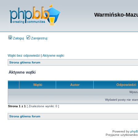
Warmińsko-Mazur
Zaloguj
Zarejestruj
Wątki bez odpowiedzi
|
Aktywne wątki
Strona główna forum
Aktywne wątki
Wątki
Autor
Odpowiedzi
Wyszuk
Wyświetl posty nie star
Strona
1
z
1
[ Znalezione wyniki: 0 ]
Strona główna forum
Powered by
php
Przyjazne użytkowniko