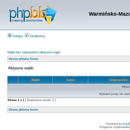
Warmińsko-Mazur
Zaloguj
Zarejestruj
Wątki bez odpowiedzi
|
Aktywne wątki
Strona główna forum
Aktywne wątki
Wątki
Autor
Odpowiedzi
Wyszuk
Wyświetl posty nie star
Strona
1
z
1
[ Znalezione wyniki: 0 ]
Strona główna forum
Powered by
php
Przyjazne użytkowniko