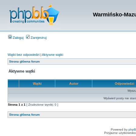
Warmińsko-Mazur
Zaloguj
Zarejestruj
Wątki bez odpowiedzi
|
Aktywne wątki
Strona główna forum
Aktywne wątki
Wątki
Autor
Odpowiedzi
Wyszuk
Wyświetl posty nie star
Strona
1
z
1
[ Znalezione wyniki: 0 ]
Strona główna forum
Powered by
php
Przyjazne użytkowniko