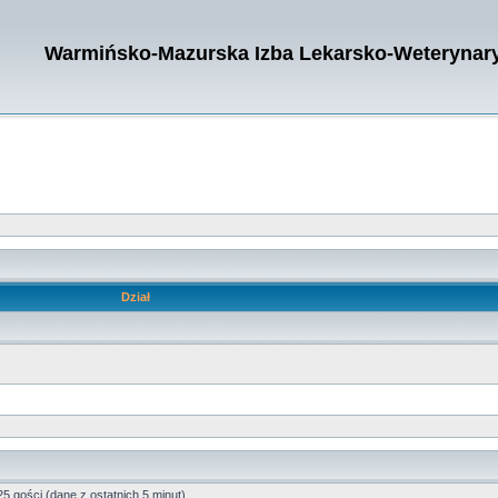
Warmińsko-Mazurska Izba Lekarsko-Weterynary
Dział
5 gości (dane z ostatnich 5 minut)