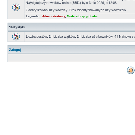
Najwięcej użytkowników online (
3551
) było 3 sie 2026, o 12:08
Zidentyfikowani użytkownicy: Brak zidentyfikowanych użytkowników
Legenda ::
Administratorzy
,
Moderatorzy globalni
Statystyki
Liczba postów:
2
| Liczba wątków:
2
| Liczba użytkowników:
4
| Najnowszy
Zaloguj