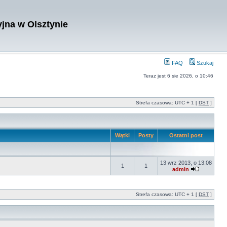
jna w Olsztynie
FAQ
Szukaj
Teraz jest 6 sie 2026, o 10:46
Strefa czasowa: UTC + 1 [
DST
]
Wątki
Posty
Ostatni post
13 wrz 2013, o 13:08
1
1
admin
Strefa czasowa: UTC + 1 [
DST
]