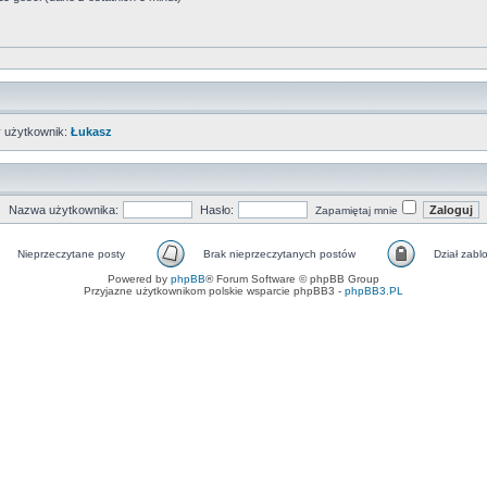
 użytkownik:
Łukasz
Nazwa użytkownika:
Hasło:
Zapamiętaj mnie
Nieprzeczytane posty
Brak nieprzeczytanych postów
Dział zab
Powered by
phpBB
® Forum Software © phpBB Group
Przyjazne użytkownikom polskie wsparcie phpBB3 -
phpBB3.PL