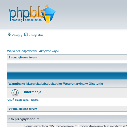
Zaloguj
Zarejestruj
Wątki bez odpowiedzi
|
Aktywne wątki
Strona główna forum
Warmińsko-Mazurska Izba Lekarsko-Weterynaryjna w Olsztynie
Informacja
Usuń ciasteczka
|
Ekipa
Strona główna forum
Kto przegląda forum
Forum przegląda
825
użytkowników :: 0 zidentyfikowanych, 0 ukrytych i 82