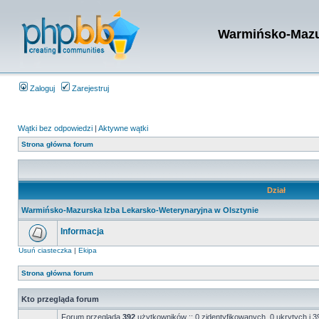
Warmińsko-Mazur
Zaloguj
Zarejestruj
Wątki bez odpowiedzi
|
Aktywne wątki
Strona główna forum
Dział
Warmińsko-Mazurska Izba Lekarsko-Weterynaryjna w Olsztynie
Informacja
Usuń ciasteczka
|
Ekipa
Strona główna forum
Kto przegląda forum
Forum przegląda
392
użytkowników :: 0 zidentyfikowanych, 0 ukrytych i 39