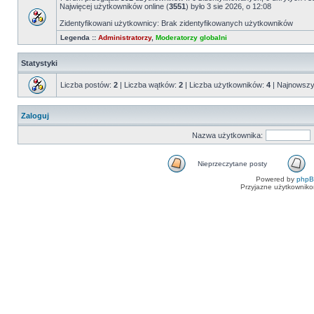
Najwięcej użytkowników online (
3551
) było 3 sie 2026, o 12:08
Zidentyfikowani użytkownicy: Brak zidentyfikowanych użytkowników
Legenda ::
Administratorzy
,
Moderatorzy globalni
Statystyki
Liczba postów:
2
| Liczba wątków:
2
| Liczba użytkowników:
4
| Najnowszy
Zaloguj
Nazwa użytkownika:
Nieprzeczytane posty
Powered by
php
Przyjazne użytkowniko