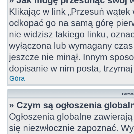
» Jak mogę przesunąć swój 
Klikając w link „Przesuń wąte
odkopać go na samą górę pierws
nie widzisz takiego linku, ozna
wyłączona lub wymagany czas 
jeszcze nie minął. Innym spos
dopisanie w nim posta, trzymaj 
Góra
Format
» Czym są ogłoszenia global
Ogłoszenia globalne zawierają i
się niezwłocznie zapoznać. Wy