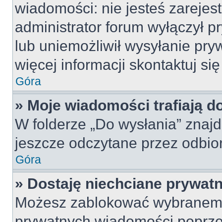
wiadomości: nie jesteś zarejes
administrator forum wyłączył 
lub uniemożliwił wysyłanie pry
więcej informacji skontaktuj si
Góra
» Moje wiadomości trafiają d
W folderze „Do wysłania” znajd
jeszcze odczytane przez odbio
Góra
» Dostaję niechciane prywat
Możesz zablokować wybranemu
prywatnych wiadomości poprze