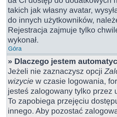
da Ci dostęp do dodatkowych m
takich jak własny avatar, wysy
do innych użytkowników, należ
Rejestracja zajmuje tylko chwil
wykonał.
Góra
» Dlaczego jestem automaty
Jeżeli nie zaznaczysz opcji
Zal
wizycie
w czasie logowania, fo
jesteś zalogowany tylko przez 
To zapobiega przejęciu dostęp
innego. Aby pozostać zalogow