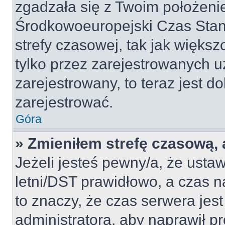
zgadzała się z Twoim położeni
Środkowoeuropejski Czas Sta
strefy czasowej, tak jak więk
tylko przez zarejestrowanych u
zarejestrowany, to teraz jest d
zarejestrować.
Góra
» Zmieniłem strefę czasową, a
Jeżeli jesteś pewny/a, że ustaw
letni/DST prawidłowo, a czas n
to znaczy, że czas serwera jes
administratora, aby naprawił p