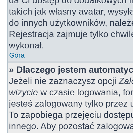
da Ci dostęp do dodatkowych m
takich jak własny avatar, wysy
do innych użytkowników, należ
Rejestracja zajmuje tylko chwil
wykonał.
Góra
» Dlaczego jestem automaty
Jeżeli nie zaznaczysz opcji
Zal
wizycie
w czasie logowania, fo
jesteś zalogowany tylko przez 
To zapobiega przejęciu dostęp
innego. Aby pozostać zalogow