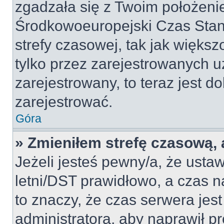
zgadzała się z Twoim położeni
Środkowoeuropejski Czas Sta
strefy czasowej, tak jak więk
tylko przez zarejestrowanych u
zarejestrowany, to teraz jest d
zarejestrować.
Góra
» Zmieniłem strefę czasową, a
Jeżeli jesteś pewny/a, że ustaw
letni/DST prawidłowo, a czas n
to znaczy, że czas serwera jes
administratora, aby naprawił p