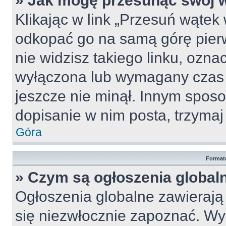
» Jak mogę przesunąć swój 
Klikając w link „Przesuń wąte
odkopać go na samą górę pierws
nie widzisz takiego linku, ozna
wyłączona lub wymagany czas 
jeszcze nie minął. Innym spos
dopisanie w nim posta, trzymaj 
Góra
Format
» Czym są ogłoszenia global
Ogłoszenia globalne zawierają i
się niezwłocznie zapoznać. Wy