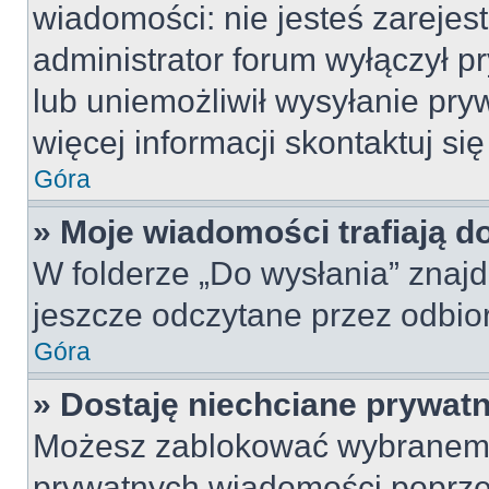
wiadomości: nie jesteś zarejes
administrator forum wyłączył 
lub uniemożliwił wysyłanie pry
więcej informacji skontaktuj si
Góra
» Moje wiadomości trafiają d
W folderze „Do wysłania” znajd
jeszcze odczytane przez odbio
Góra
» Dostaję niechciane prywat
Możesz zablokować wybranemu
prywatnych wiadomości poprze