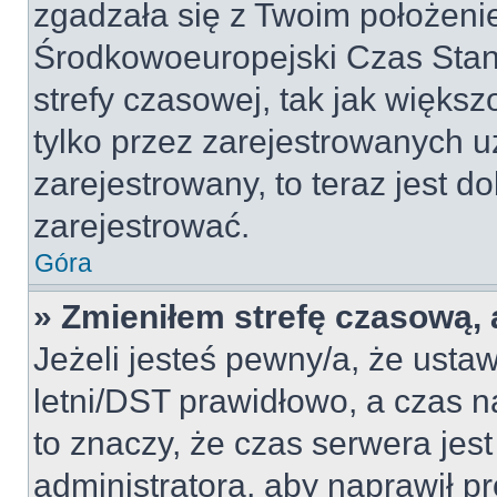
zgadzała się z Twoim położeni
Środkowoeuropejski Czas Sta
strefy czasowej, tak jak więk
tylko przez zarejestrowanych u
zarejestrowany, to teraz jest d
zarejestrować.
Góra
» Zmieniłem strefę czasową, a
Jeżeli jesteś pewny/a, że ustaw
letni/DST prawidłowo, a czas n
to znaczy, że czas serwera jes
administratora, aby naprawił p