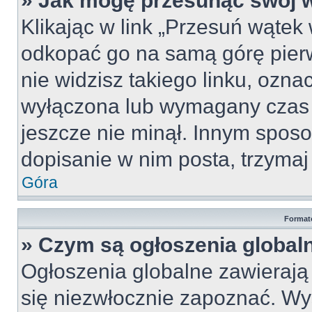
» Jak mogę przesunąć swój 
Klikając w link „Przesuń wąte
odkopać go na samą górę pierws
nie widzisz takiego linku, ozna
wyłączona lub wymagany czas 
jeszcze nie minął. Innym spos
dopisanie w nim posta, trzymaj 
Góra
Format
» Czym są ogłoszenia global
Ogłoszenia globalne zawierają i
się niezwłocznie zapoznać. Wy