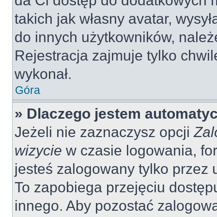
da Ci dostęp do dodatkowych m
takich jak własny avatar, wysy
do innych użytkowników, należ
Rejestracja zajmuje tylko chwil
wykonał.
Góra
» Dlaczego jestem automaty
Jeżeli nie zaznaczysz opcji
Zal
wizycie
w czasie logowania, fo
jesteś zalogowany tylko przez 
To zapobiega przejęciu dostęp
innego. Aby pozostać zalogow