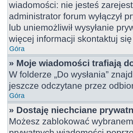
wiadomości: nie jesteś zarejes
administrator forum wyłączył 
lub uniemożliwił wysyłanie pry
więcej informacji skontaktuj si
Góra
» Moje wiadomości trafiają d
W folderze „Do wysłania” znajd
jeszcze odczytane przez odbio
Góra
» Dostaję niechciane prywat
Możesz zablokować wybranemu
prywatnych wiadomości poprze